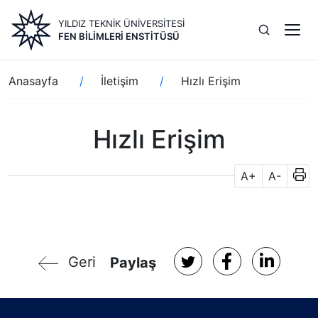
Ana
YILDIZ TEKNİK ÜNİVERSİTESİ
içeriğe
FEN BILIMLERI ENSTITÜSÜ
atla
Sayfa
Anasayfa
İletişim
Hızlı Erişim
yolu
Hızlı Erişim
A+
A-
Geri
Paylaş