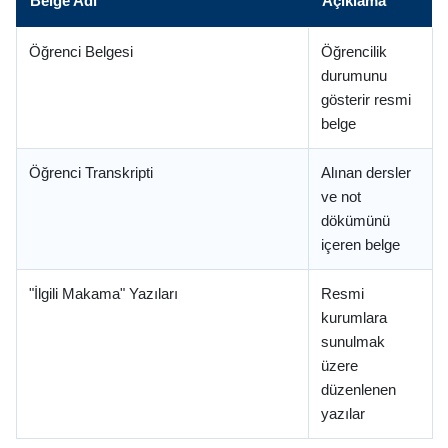
Belge Adı
Açıklama
Öğrenci Belgesi
Öğrencilik
durumunu
gösterir resmi
belge
Öğrenci Transkripti
Alınan dersler
ve not
dökümünü
içeren belge
"İlgili Makama" Yazıları
Resmi
kurumlara
sunulmak
üzere
düzenlenen
yazılar