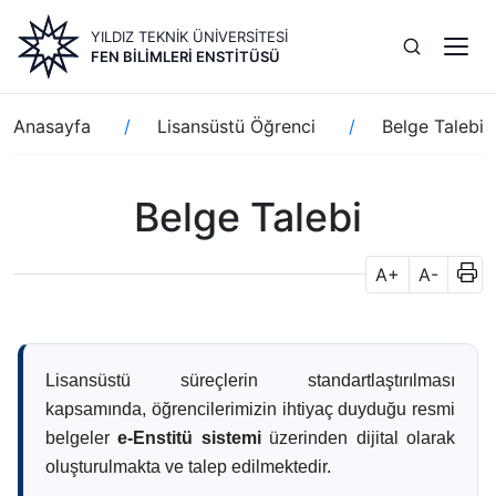
Ana
YILDIZ TEKNİK ÜNİVERSİTESİ
içeriğe
FEN BILIMLERI ENSTITÜSÜ
atla
Sayfa
Anasayfa
Lisansüstü Öğrenci
Belge Talebi
yolu
Belge Talebi
A+
A-
Lisansüstü süreçlerin standartlaştırılması
kapsamında, öğrencilerimizin ihtiyaç duyduğu resmi
belgeler
e-Enstitü sistemi
üzerinden dijital olarak
oluşturulmakta ve talep edilmektedir.