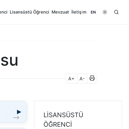
enci
Lisansüstü Öğrenci
Mevzuat
İletişim
EN
usu
A+
A-
▶
LISANSÜSTÜ
ÖĞRENCI