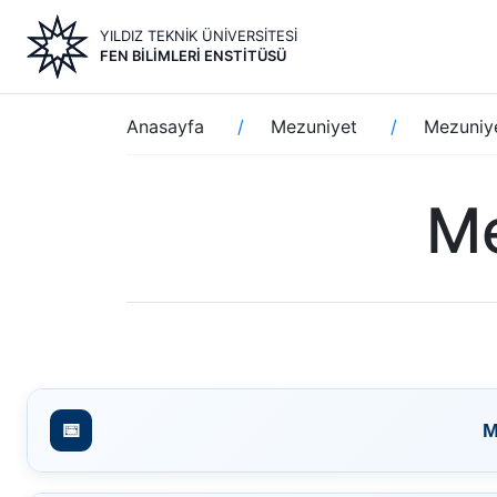
Ana
YILDIZ TEKNİK ÜNİVERSİTESİ
içeriğe
FEN BILIMLERI ENSTITÜSÜ
atla
Sayfa
Anasayfa
Mezuniyet
Mezuniy
yolu
Me
📅
M