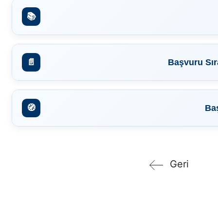
📚
📄
Başvuru Sır
🧭
Baş
Geri