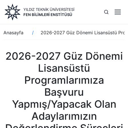
Ana
YILDIZ TEKNİK ÜNİVERSİTESİ
içeriğe
FEN BILIMLERI ENSTITÜSÜ
atla
Sayfa
Anasayfa
2026-2027 Güz Dönemi Lisansüstü Program
yolu
2026-2027 Güz Dönemi
Lisansüstü
Programlarımıza
Başvuru
Yapmış/Yapacak Olan
Adaylarımızın